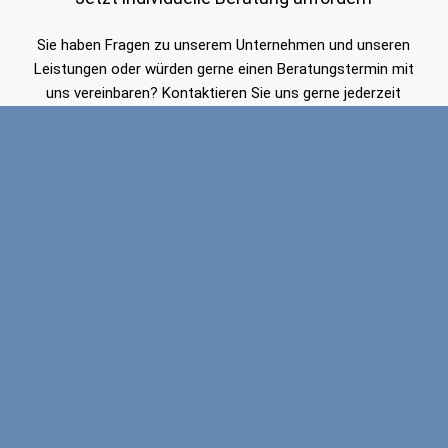
Sie haben Fragen zu unserem Unternehmen und unseren
Leistungen oder würden gerne einen Beratungstermin mit
uns vereinbaren? Kontaktieren Sie uns gerne jederzeit
telefonisch unter
08231 / 30198 – 66
, per E-Mail
info@hsrbau-gmbh.de
oder über untenstehendes
Kontaktformular. Wir freuen uns auf Ihre Anfrage!
Ihr Name
*
Ihre E-Mail-Adresse
*
Ihre Telefonnummer (für Rückfragen)